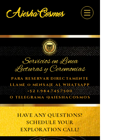
Servicios en Línea
Lecturas y Ceremonias
PARA RESERVAR DIRECTAMENTE
LLAME o MENSAJE AL WHATSAPP
+52 1.984.745.7500
O TELEGRAMA @AIESHACOSMOS
HAVE ANY QUESTIONS?
SCHEDULE YOUR
EXPLORATION CALL!