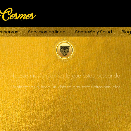
Reservas
Servicios en línea
Sanación y Salud
Blog
No pudimos encontrar lo que estás buscando.
Contáctanos o echa un vistazo a nuestros otros servicios